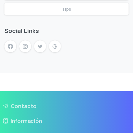
Tips
Social Links
Contacto
Información