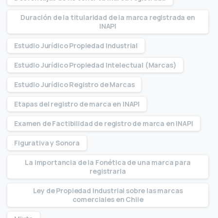
Duración de la titularidad de la marca registrada en
INAPI
Estudio Jurídico Propiedad Industrial
Estudio Jurídico Propiedad Intelectual (Marcas)
Estudio Jurídico Registro de Marcas
Etapas del registro de marca en INAPI
Examen de Factibilidad de registro de marca en INAPI
Figurativa y Sonora
La importancia de la Fonética de una marca para
registrarla
Ley de Propiedad Industrial sobre las marcas
comerciales en Chile