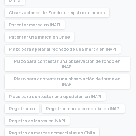
Mixta
Observaciones del Fondo al registro de marca
Patentar marca en INAPI
Patentar una marca en Chile
Plazo para apelar al rechazo de una marca en INAPI
Plazo para contestar una observación de fondo en
INAPI
Plazo para contestar una observación de forma en
INAPI
Plazo para contestar una oposición en INAPI
Registrando
Registrar marca comercial en INAPI
Registro de Marca en INAPI
Registro de marcas comerciales en Chile