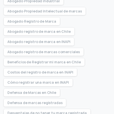
Abogado Propiedad Industrial
Abogado Propiedad Intelectual de marcas
Abogado Registro de Marca
Abogado registro de marca en Chile
Abogado registro de marca en INAPI
Abogado registro de marcas comerciales
Beneficios de Registrar mi marca en Chile
Costos del registro de marca en INAPI
Cómo registrar una marca en INAPI
Defensa de Marcas en Chile
Defensa de marcas registradas
Desventajas de no tener tu marca registrada