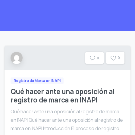
0
0
Registro de Marca en INAPI
Qué hacer ante una oposición al
registro de marca en INAPI
Qué hacer ante una oposición al registro de marca
en INAPI Qué hacer ante una oposición al registro de
marca en INAPI Introducción El proceso de registro