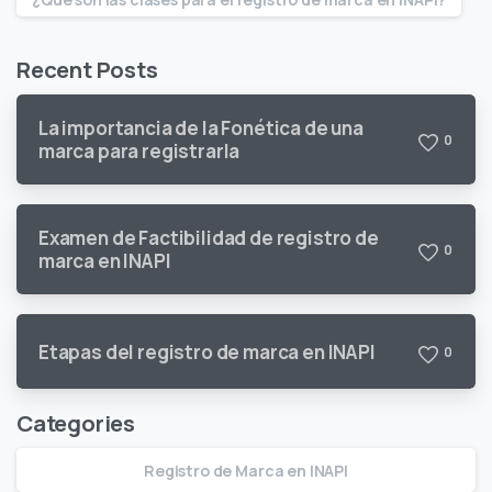
Recent Posts
La importancia de la Fonética de una
0
marca para registrarla
Examen de Factibilidad de registro de
0
marca en INAPI
Etapas del registro de marca en INAPI
0
Categories
Registro de Marca en INAPI