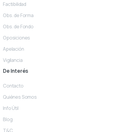
Factibilidad
Obs. de Forma
Obs. de Fondo
Oposiciones
Apelación
Vigilancia
De
Interés
Contacto
Quiénes Somos
Info Útil
Blog
T&C