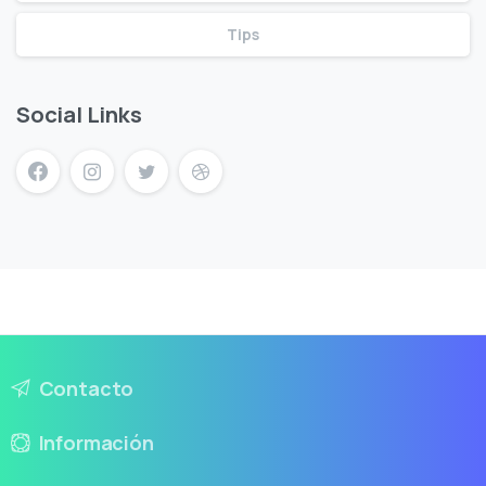
Tips
Social Links
Contacto
Información