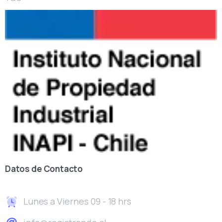
Datos
de
Contacto
Lunes a Viernes 09 - 18 hrs