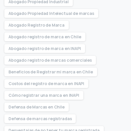
Abogado Propiedad Industrial
Abogado Propiedad Intelectual de marcas
Abogado Registro de Marca
Abogado registro de marca en Chile
Abogado registro de marca en INAPI
Abogado registro de marcas comerciales
Beneficios de Registrar mi marca en Chile
Costos del registro de marca en INAPI
Cómo registrar una marca en INAPI
Defensa de Marcas en Chile
Defensa de marcas registradas
Desventajas de no tener tu marca registrada