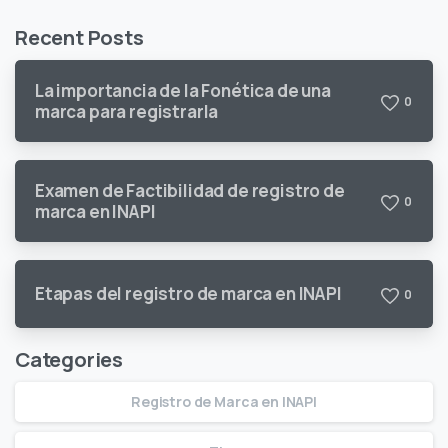
Recent Posts
La importancia de la Fonética de una
0
marca para registrarla
Examen de Factibilidad de registro de
0
marca en INAPI
Etapas del registro de marca en INAPI
0
Categories
Registro de Marca en INAPI