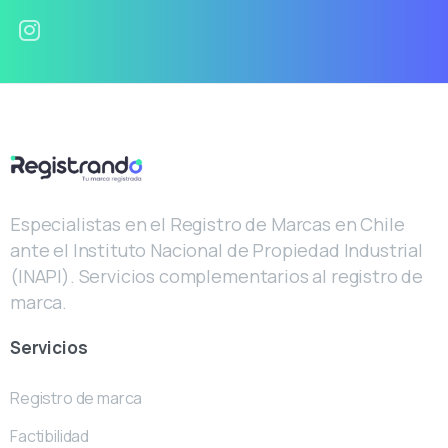
Especialistas en el Registro de Marcas en Chile
ante el Instituto Nacional de Propiedad Industrial
(INAPI). Servicios complementarios al registro de
marca.
Servicios
Registro de marca
Factibilidad