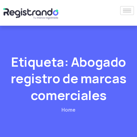
Etiqueta:
Abogado
registro
de
marcas
comerciales
Home