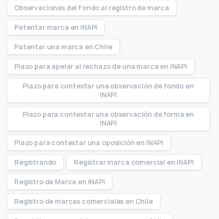
Observaciones del Fondo al registro de marca
Patentar marca en INAPI
Patentar una marca en Chile
Plazo para apelar al rechazo de una marca en INAPI
Plazo para contestar una observación de fondo en
INAPI
Plazo para contestar una observación de forma en
INAPI
Plazo para contestar una oposición en INAPI
Registrando
Registrar marca comercial en INAPI
Registro de Marca en INAPI
Registro de marcas comerciales en Chile