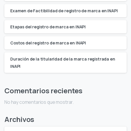
Examen de Factibilidad de registro de marca en INAPI
Etapas del registro de marca en INAPI
Costos del registro de marca en INAPI
Duración de la titularidad de la marca registrada en
INAPI
Comentarios recientes
No hay comentarios que mostrar.
Archivos