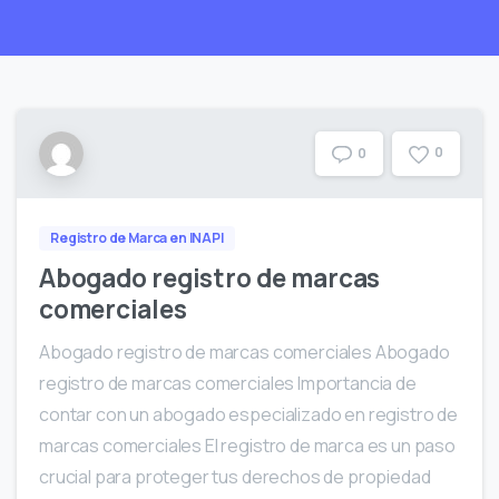
0
0
Registro de Marca en INAPI
Abogado registro de marcas
comerciales
Abogado registro de marcas comerciales Abogado
registro de marcas comerciales Importancia de
contar con un abogado especializado en registro de
marcas comerciales El registro de marca es un paso
crucial para proteger tus derechos de propiedad