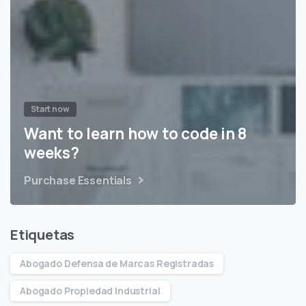
Start now
Want to learn how to code in 8
weeks?
Purchase Essentials
Etiquetas
Abogado Defensa de Marcas Registradas
Abogado Propiedad Industrial