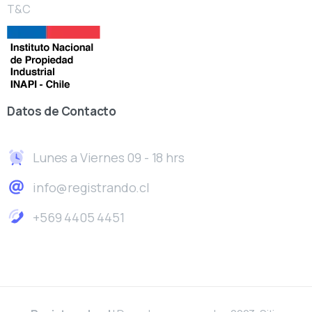
T&C
Datos
de
Contacto
Lunes a Viernes 09 - 18 hrs
info@registrando.cl
+569 4405 4451