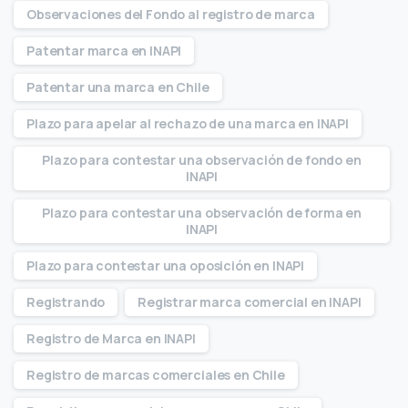
Observaciones del Fondo al registro de marca
Patentar marca en INAPI
Patentar una marca en Chile
Plazo para apelar al rechazo de una marca en INAPI
Plazo para contestar una observación de fondo en
INAPI
Plazo para contestar una observación de forma en
INAPI
Plazo para contestar una oposición en INAPI
Registrando
Registrar marca comercial en INAPI
Registro de Marca en INAPI
Registro de marcas comerciales en Chile