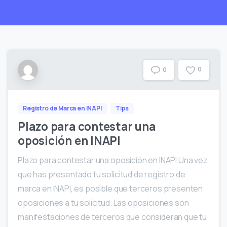
0
0
Registro de Marca en INAPI
Tips
Plazo para contestar una
oposición en INAPI
Plazo para contestar una oposición en INAPI Una vez
que has presentado tu solicitud de registro de
marca en INAPI, es posible que terceros presenten
oposiciones a tu solicitud. Las oposiciones son
manifestaciones de terceros que consideran que tu