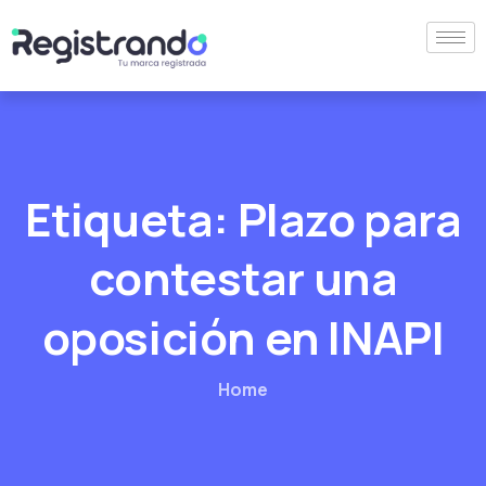
Etiqueta:
Plazo
para
contestar
una
oposición
en
INAPI
Home