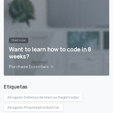
Start now
Want to learn how to code in 8
weeks?
Purchase Essentials
Etiquetas
Abogado Defensa de Marcas Registradas
Abogado Propiedad Industrial