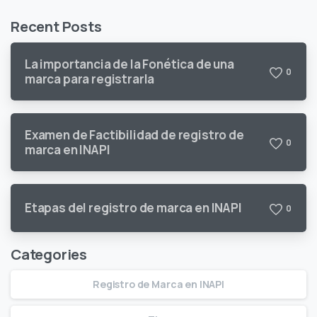
Recent Posts
La importancia de la Fonética de una
0
marca para registrarla
Examen de Factibilidad de registro de
0
marca en INAPI
Etapas del registro de marca en INAPI
0
Categories
Registro de Marca en INAPI