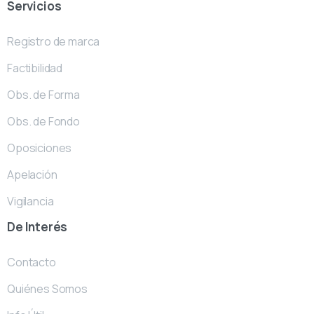
Servicios
Registro de marca
Factibilidad
Obs. de Forma
Obs. de Fondo
Oposiciones
Apelación
Vigilancia
De
Interés
Contacto
Quiénes Somos