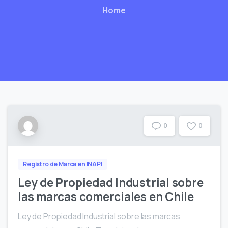
Home
0
0
Registro de Marca en INAPI
Ley de Propiedad Industrial sobre
las marcas comerciales en Chile
Ley de Propiedad Industrial sobre las marcas