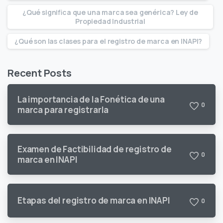
¿Qué significa que una marca sea genérica? Ley de
Propiedad Industrial
¿Qué son las clases para el registro de marca en INAPI?
Recent Posts
La importancia de la Fonética de una
0
marca para registrarla
Examen de Factibilidad de registro de
0
marca en INAPI
Etapas del registro de marca en INAPI
0