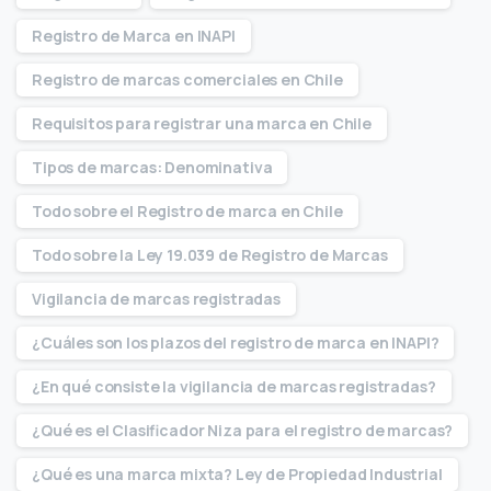
Registro de Marca en INAPI
Registro de marcas comerciales en Chile
Requisitos para registrar una marca en Chile
Tipos de marcas: Denominativa
Todo sobre el Registro de marca en Chile
Todo sobre la Ley 19.039 de Registro de Marcas
Vigilancia de marcas registradas
¿Cuáles son los plazos del registro de marca en INAPI?
¿En qué consiste la vigilancia de marcas registradas?
¿Qué es el Clasificador Niza para el registro de marcas?
¿Qué es una marca mixta? Ley de Propiedad Industrial