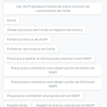
Ley de Propiedad Industrial sobre las marcas
comerciales en Chile
Mixta
Observaciones del Fondo al registro de marca
Patentar marca en INAPI
Patentar una marca en Chile
Plazo para apelar al rechazo de una marca en INAPI
Plazo para contestar una observación de fondo en
INAPI
Plazo para contestar una observación de forma en
INAPI
Plazo para contestar una oposición en INAPI
Registrando
Registrar marca comercial en INAPI