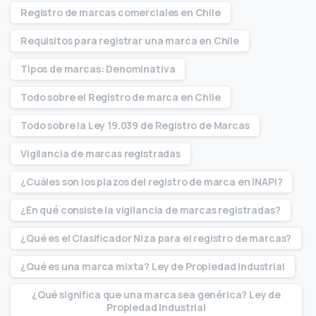
Registro de marcas comerciales en Chile
Requisitos para registrar una marca en Chile
Tipos de marcas: Denominativa
Todo sobre el Registro de marca en Chile
Todo sobre la Ley 19.039 de Registro de Marcas
Vigilancia de marcas registradas
¿Cuáles son los plazos del registro de marca en INAPI?
¿En qué consiste la vigilancia de marcas registradas?
¿Qué es el Clasificador Niza para el registro de marcas?
¿Qué es una marca mixta? Ley de Propiedad Industrial
¿Qué significa que una marca sea genérica? Ley de
Propiedad Industrial