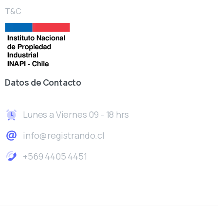
T&C
Datos
de
Contacto
Lunes a Viernes 09 - 18 hrs
info@registrando.cl
+569 4405 4451