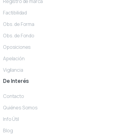
Registro de marca
Factibilidad
Obs. de Forma
Obs. de Fondo
Oposiciones
Apelación
Vigilancia
De
Interés
Contacto
Quiénes Somos
Info Útil
Blog