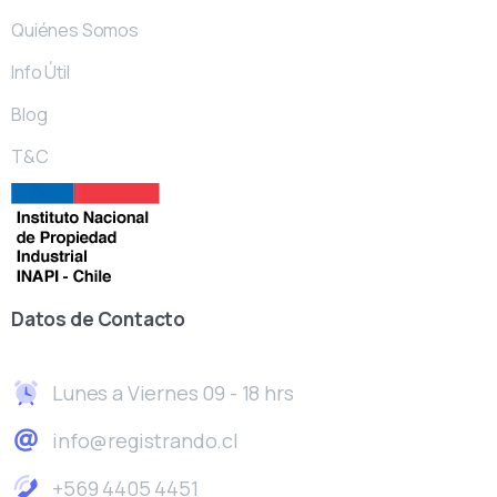
Quiénes Somos
Info Útil
Blog
T&C
Datos
de
Contacto
Lunes a Viernes 09 - 18 hrs
info@registrando.cl
+569 4405 4451