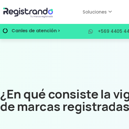
Soluciones
Canles de atención >
+569 4405 44
¿En qué consiste la vi
de marcas registrada