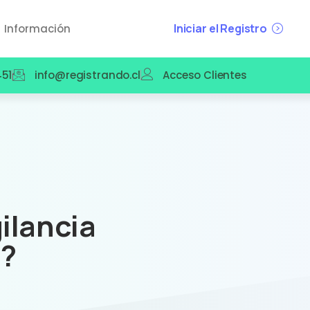
Iniciar el Registro
Información
51
info@registrando.cl
Acceso Clientes
gilancia
s?